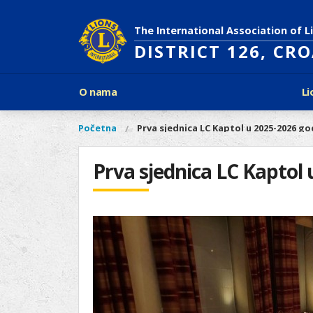
Skoči
na
The International Association of L
glavni
DISTRICT 126, CR
sadržaj
Glavni
O nama
Li
izbornik
Povijest Lions Internationala
Po
O
Glavni
Početna
Prva sjednica LC Kaptol u 2025-2026 go
Vi
Ciljevi predsjednika LCI
Li
izbornik
nama
ste
Rječnik lionističkih natpisa
Lions
ovdje
Prva sjednica LC Kaptol 
Što treba znati o Lionsima?
Distrikt
Područja djelovanja
126
Ak
Dijabetes
Naši
Slijepi i slabovidni
projekti
Glad
Aktivnosti
Zaštita okoliša
Rak kod djece
Gu
Linkovi