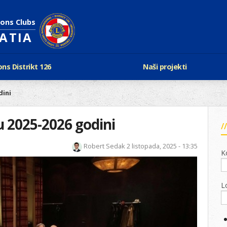
ions Clubs
OATIA
ons Distrikt 126
Naši projekti
vijest Lionsa
LCIF
dini
ons i Leo klubovi
Razmjena mladeži i kam
Karta klubova
Poster mira
u 2025-2026 godini
Gdje se sastaju
Regata jedrima protiv d
Foto natječaj
tualna Lions godina
Robert Sedak
2 listopada, 2025 - 13:35
Lions QUEST
K
Aktualno rukovodstvo D-126
Lions vinograd dobrote
Kabinet
Projekti klubova
Ustroj
L
New Voices
Podaci o D-126 i kontakt
verneri 126