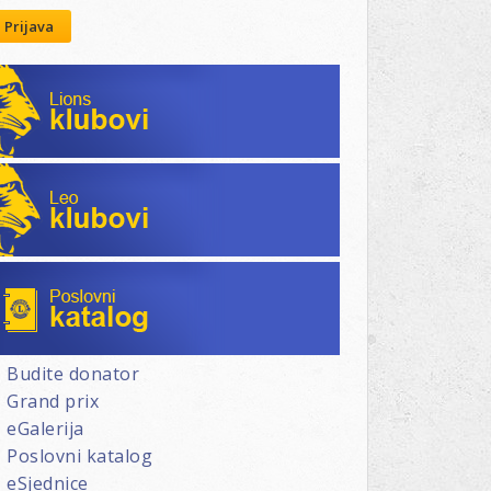
Prijava
Lions klubovi
Leo klubovi
Poslovni katalog
Budite donator
Grand prix
eGalerija
Poslovni katalog
eSjednice