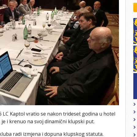
kovodstvo Leo Distrikta
daci o LEO D-126 i kontakt
 LC Kaptol vratio se nakon trideset godina u hotel
 je i krenuo na svoj dinamični klupski put.
kluba radi izmjena i dopuna klupskog statuta.