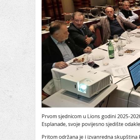
Ru
Lions International
Po
Club finder
Prvom sjednicom u Lions godini 2025-2026
Esplanade, svoje povijesno sjedište odakle
Pritom održana je i izvanredna skupština 