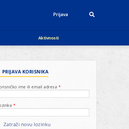
Prijava
Aktivnosti
Događaji
p
Kalendar
Mediji o nama
roge
Lions Magazin
PRIJAVA KORISNIKA
orisničko ime ili email adresa
*
ozinka
*
Zatraži novu lozinku