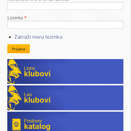
Lozinka
*
Zatraži novu lozinku
Prijava
Lions klubovi
Leo klubovi
Poslovni katalog