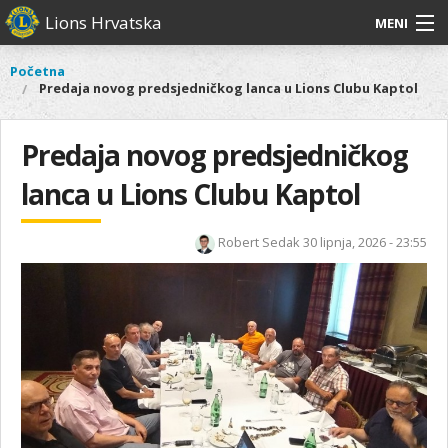
Skoči
Lions Hrvatska
MENI
na
glavni
O
O nama
Glavni
Početna
Vi
sadržaj
Predaja novog predsjedničkog lanca u Lions Clubu Kaptol
izbornik
nama
ste
Lions Distrikt 126
Lions
ovdje
Distrikt
Predaja novog predsjedničkog
Naši projekti
126
lanca u Lions Clubu Kaptol
Naši
Aktivnosti
projekti
Aktivnosti
Robert Sedak
30 lipnja, 2026 - 23:55