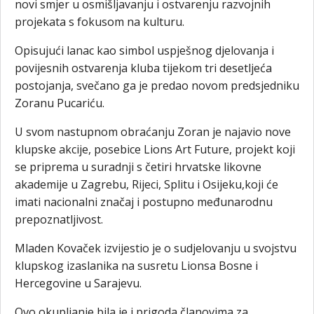
novi smjer u osmišljavanju i ostvarenju razvojnih
projekata s fokusom na kulturu.
Opisujući lanac kao simbol uspješnog djelovanja i
povijesnih ostvarenja kluba tijekom tri desetljeća
postojanja, svečano ga je predao novom predsjedniku
Zoranu Pucariću.
U svom nastupnom obraćanju Zoran je najavio nove
klupske akcije, posebice Lions Art Future, projekt koji
se priprema u suradnji s četiri hrvatske likovne
akademije u Zagrebu, Rijeci, Splitu i Osijeku,koji će
imati nacionalni značaj i postupno međunarodnu
prepoznatljivost.
Mladen Kovaček izvijestio je o sudjelovanju u svojstvu
klupskog izaslanika na susretu Lionsa Bosne i
Hercegovine u Sarajevu.
Ovo okupljanje bila je i prigoda članovima za