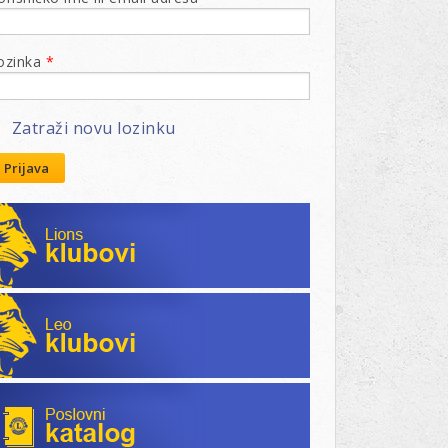
ozinka
*
Zatraži novu lozinku
Prijava
Lions klubovi
Leo klubovi
Poslovni katalog