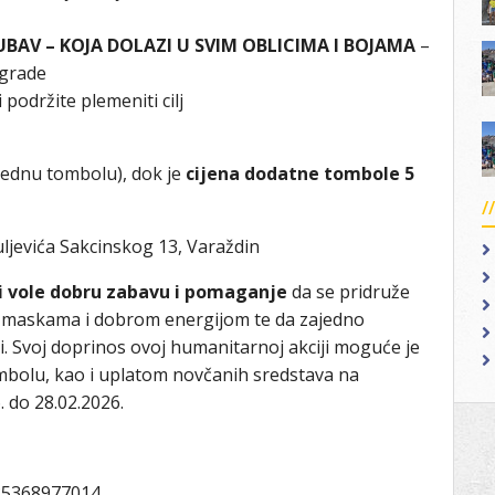
UBAV
– KOJA DOLAZI U SVIM OBLICIMA I BOJAMA
–
agrade
 podržite plemeniti cilj
jednu tombolu), dok je
cijena dodatne tombole 5
ljevića Sakcinskog 13, Varaždin
ji vole dobru zabavu i pomaganje
da se pridruže
, maskama i dobrom energijom te da zajedno
. Svoj doprinos ovoj humanitarnoj akciji moguće je
tombolu, kao i uplatom novčanih sredstava na
 do 28.02.2026.
:35368977014