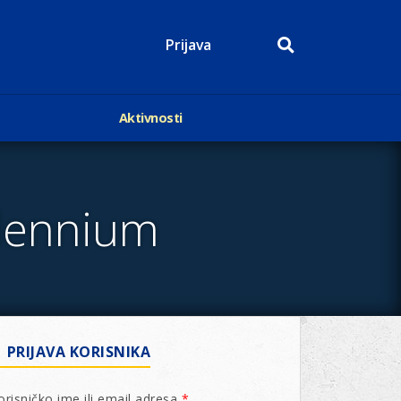
Prijava
Aktivnosti
Događaji
p
Kalendar
Mediji o nama
llennium
roge
Lions Magazin
PRIJAVA KORISNIKA
orisničko ime ili email adresa
*