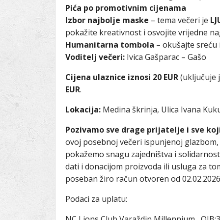
Pića po promotivnim cijenama
Izbor najbolje maske
– tema večeri je
LJ
pokažite kreativnost i osvojite vrijedne n
Humanitarna tombola
– okušajte sreću i
Voditelj večeri:
Ivica Gašparac – Gašo
Cijena ulaznice iznosi 20 EUR
(uključuje 
EUR
.
Lokacija:
Medina škrinja, Ulica Ivana Kuku
Pozivamo sve drage prijatelje i sve ko
ovoj posebnoj večeri ispunjenoj glazbom
pokažemo snagu zajedništva i solidarnosti
dati i donacijom proizvoda ili usluga za 
poseban žiro račun otvoren od 02.02.2026.
Podaci za uplatu:
NC Lions Club Varaždin Millennium, OIB