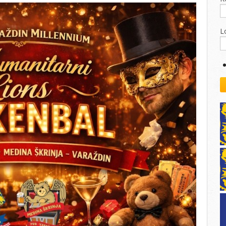
kovodstvo Leo Distrikta
daci o LEO D-126 i kontakt
L