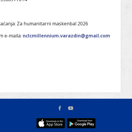
laćanja: Za humanitarni maskenbal 2026
em e-maila:
nclcmillennium.varazdin@gmail.com