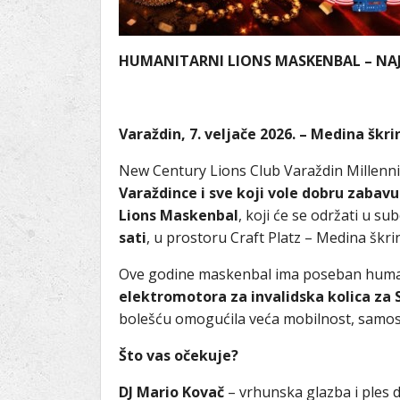
HUMANITARNI LIONS MASKENBAL – NAJ
Varaždin, 7. veljače 2026. – Medina škri
New Century Lions Club Varaždin Millen
Varaždince i sve koji vole dobru zabav
Lions Maskenbal
, koji će se održati u su
sati
, u prostoru Craft Platz – Medina škri
Ove godine maskenbal ima poseban humani
elektromotora za invalidska kolica za 
bolešću omogućila veća mobilnost, samostal
Što vas očekuje?
DJ Mario Kovač
– vrhunska glazba i ples d