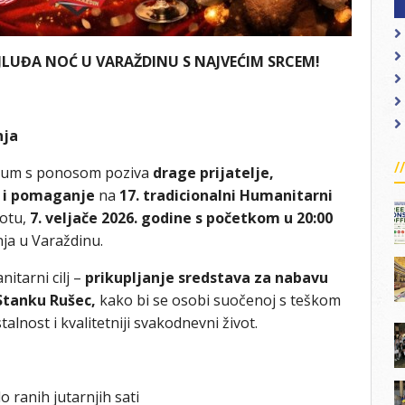
LUĐA NOĆ U VARAŽDINU S NAJVEĆIM SRCEM!
nja
nium s ponosom poziva
drage prijatelje,
u i pomaganje
na
17. tradicionalni Humanitarni
botu,
7. veljače 2026. godine s početkom u 20:00
nja u Varaždinu.
tarni cilj –
prikupljanje sredstava za nabavu
Stanku Rušec,
kako bi se osobi suočenoj s teškom
nost i kvalitetniji svakodnevni život.
o ranih jutarnjih sati