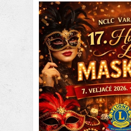
Ru
Lions International
Po
Club finder