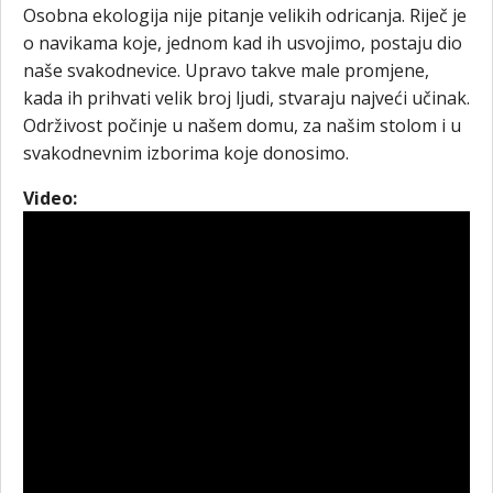
Osobna ekologija nije pitanje velikih odricanja. Riječ je
o navikama koje, jednom kad ih usvojimo, postaju dio
naše svakodnevice. Upravo takve male promjene,
kada ih prihvati velik broj ljudi, stvaraju najveći učinak.
Održivost počinje u našem domu, za našim stolom i u
svakodnevnim izborima koje donosimo.
Video: