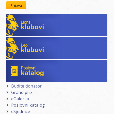
Prijava
Lions klubovi
Leo klubovi
Poslovni katalog
Budite donator
Grand prix
eGalerija
Poslovni katalog
eSjednice