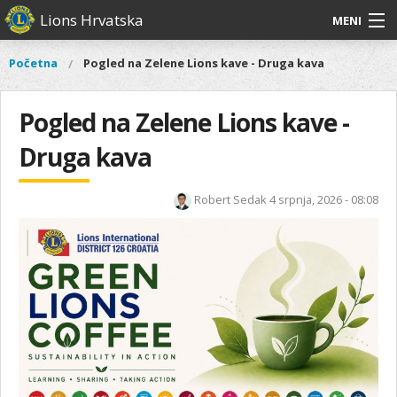
Skoči
Lions Hrvatska
MENI
na
glavni
O
O nama
Glavni
Početna
Pogled na Zelene Lions kave - Druga kava
Vi
sadržaj
izbornik
nama
ste
Lions Distrikt 126
Lions
ovdje
Pogled na Zelene Lions kave -
Distrikt
Naši projekti
126
Druga kava
Naši
Aktivnosti
projekti
Robert Sedak
4 srpnja, 2026 - 08:08
Aktivnosti