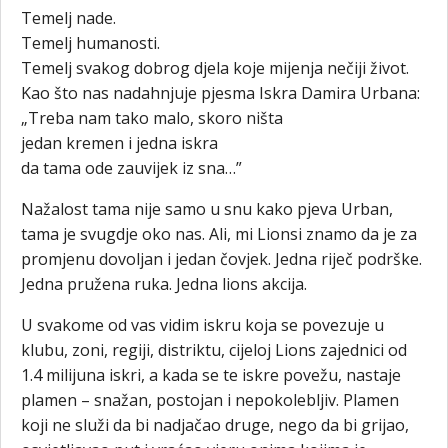
Temelj nade.
Temelj humanosti.
Temelj svakog dobrog djela koje mijenja nečiji život.
Kao što nas nadahnjuje pjesma Iskra Damira Urbana:
„Treba nam tako malo, skoro ništa
jedan kremen i jedna iskra
da tama ode zauvijek iz sna…”
Nažalost tama nije samo u snu kako pjeva Urban,
tama je svugdje oko nas. Ali, mi Lionsi znamo da je za
promjenu dovoljan i jedan čovjek. Jedna riječ podrške.
Jedna pružena ruka. Jedna lions akcija.
U svakome od vas vidim iskru koja se povezuje u
klubu, zoni, regiji, distriktu, cijeloj Lions zajednici od
1.4 milijuna iskri, a kada se te iskre povežu, nastaje
plamen – snažan, postojan i nepokolebljiv. Plamen
koji ne služi da bi nadjačao druge, nego da bi grijao,