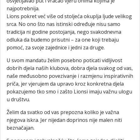
osvjetljavao put i vraćao vjeru onima kojima je
najpotrebnija.
Lions pokret već više od stoljeća okuplja ljude velikog
srca. No ono što nas istinski određuje nisu samo
tradicija ni godine postojanja, nego svakodnevna
odluka da budemo prisutni – za one koji trebaju
pomoć, za svoje zajednice i jedni za druge.
U svom mandatu želim posebno poticati vidljivost
dobrih djela naših klubova, dobra djela svakog od vas,
naše međusobno povezivanje i razmjenu inspirativnih
priča, jer vjerujem da upravo kroz konkretna djela
pokazujemo tko smo i zašto Lionsi imaju važnu ulogu
u društvu.
Želim da svatko od vas prepozna koliko je važna
njegova iskra. Jer nijedan doprinos nije malen niti
beznačajan.