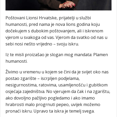
Poštovani Lionsi Hrvatske, prijatelji u službi
humanosti, pred nama je nova lions godina koju
dočekujem s dubokim poštovanjem, ali i iskrenom
vjerom u svakoga od vas. Vjerom da svatko od nas u
sebi nosi nešto vrijedno – svoju iskru.
Iz te misli proizašao je slogan mog mandata: Plamen
humanosti.
Živimo u vremenu u kojem se čini da je svijet oko nas
postao zgarište – iscrpljen podjelama,
nesigurnostima, ratovima, usamljenošću i gubitkom
osjećaja zajedništva. No vjerujem da čak i na zgarištu,
ako dovoljno pažljivo pogledamo i ako imamo
hrabrosti malo progrnuti pepeo, uvijek možemo
pronaći iskru. Upravo ta iskra je temelj svega.