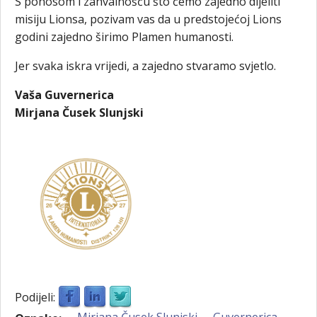
S ponosom i zahvalnošću što ćemo zajedno dijeliti
misiju Lionsa, pozivam vas da u predstojećoj Lions
godini zajedno širimo Plamen humanosti.
Jer svaka iskra vrijedi, a zajedno stvaramo svjetlo.
Vaša Guvernerica
Mirjana Čusek Slunjski
Podijeli:
Mirjana Čusek Slunjski
Guvernerica