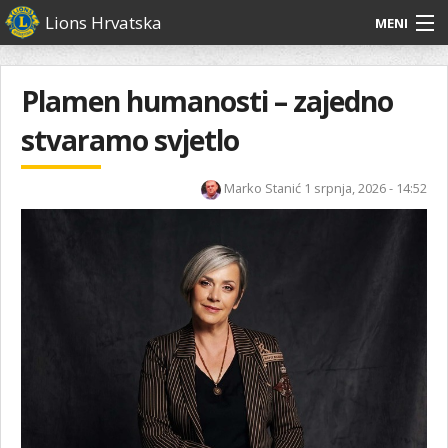
Skoči
Lions Hrvatska
MENI
na
glavni
O
O nama
Glavni
sadržaj
izbornik
nama
Plamen humanosti – zajedno
Lions Distrikt 126
Lions
stvaramo svjetlo
Distrikt
Naši projekti
126
Marko Stanić
1 srpnja, 2026 - 14:52
Naši
Aktivnosti
projekti
Aktivnosti