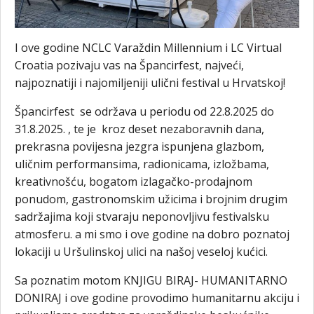
I ove godine NCLC Varaždin Millennium i LC Virtual
Croatia pozivaju vas na Špancirfest, najveći,
najpoznatiji i najomiljeniji ulični festival u Hrvatskoj!
Špancirfest se održava u periodu od 22.8.2025 do
31.8.2025. , te je kroz deset nezaboravnih dana,
prekrasna povijesna jezgra ispunjena glazbom,
uličnim performansima, radionicama, izložbama,
kreativnošću, bogatom izlagačko-prodajnom
ponudom, gastronomskim užicima i brojnim drugim
sadržajima koji stvaraju neponovljivu festivalsku
atmosferu. a mi smo i ove godine na dobro poznatoj
lokaciji u Uršulinskoj ulici na našoj veseloj kućici.
Sa poznatim motom KNJIGU BIRAJ- HUMANITARNO
DONIRAJ i ove godine provodimo humanitarnu akciju i