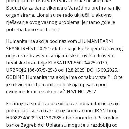
prikupljamo sredstva za varaždinske beskućnike.
Budući da za dane vikenda u Varaždinu prehrana nije
organizirana, Lionsi su se rado uključili u aktivno
rješavanje ovog važnog problema, jer tamo gdje je
potreba tamo su i Lionsi!
Humanitarna akcija pod nazivom „HUMANITARNI
ŠPANCIRFEST 2025“ odobrena je Rješenjem Upravnog
odjela za zdravstvo, socijalnu skrb, civilno društvo i
hrvatske branitelje KLASA:UP/I-550-04/25-01/9,
URBROJ:2186-07/5-25-3 od 12.8.2025. DO 15.09.2025.
GODINE. Humanitarna akcija ima oznaku vrste PHO te
je u Evidenciji humanitarnih akcija upisana pod
evidencijskom oznakom: VŽ-HA/PHO-25-7.
Financijska sredstva u okviru ove humanitarne akcije
prikupljaju se na transakcijskom računu: IBAN broj:
HR0823400091511337685 otvorenom kod Privredne
banke Zagreb d.d. Uplate su moguće u razdoblju od