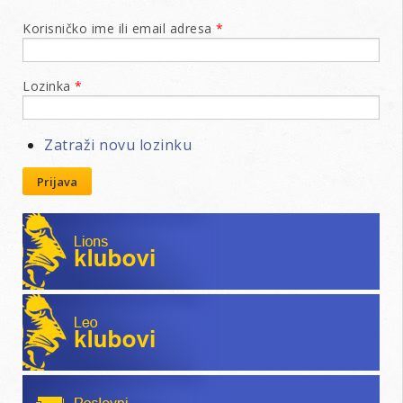
Korisničko ime ili email adresa
*
Lozinka
*
Zatraži novu lozinku
Prijava
Lions klubovi
Leo klubovi
Poslovni katalog