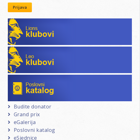
Prijava
Lions klubovi
Leo klubovi
Poslovni katalog
Budite donator
Grand prix
eGalerija
Poslovni katalog
eSjednice