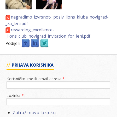
nagradimo_izvrsnot-_poziv_lions_kluba_novigrad-
_za_leni.pdf
rewarding_excellence-
_lions_club_novigrad_invitation_for_leni.pdf
Podijeli:
PRIJAVA KORISNIKA
Korisničko ime ili email adresa
*
Lozinka
*
Zatraži novu lozinku