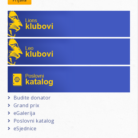
Lions klubovi
Leo klubovi
Poslovni katalog
Budite donator
Grand prix
eGalerija
Poslovni katalog
eSjednice