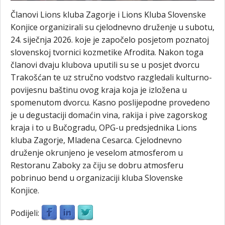
Članovi Lions kluba Zagorje i Lions Kluba Slovenske
Konjice organizirali su cjelodnevno druženje u subotu,
24. siječnja 2026. koje je započelo posjetom poznatoj
slovenskoj tvornici kozmetike Afrodita. Nakon toga
članovi dvaju klubova uputili su se u posjet dvorcu
Trakošćan te uz stručno vodstvo razgledali kulturno-
povijesnu baštinu ovog kraja koja je izložena u
spomenutom dvorcu. Kasno poslijepodne provedeno
je u degustaciji domaćin vina, rakija i pive zagorskog
kraja i to u Bučogradu, OPG-u predsjednika Lions
kluba Zagorje, Mladena Cesarca. Cjelodnevno
druženje okrunjeno je veselom atmosferom u
Restoranu Zaboky za čiju se dobru atmosferu
pobrinuo bend u organizaciji kluba Slovenske
Konjice.
Podijeli: