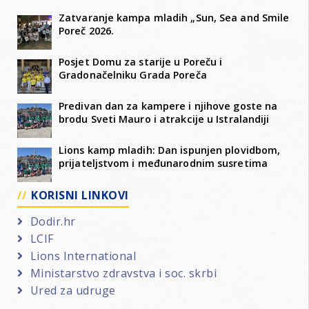
Zatvaranje kampa mladih „Sun, Sea and Smile
Poreč 2026.
Posjet Domu za starije u Poreču i
Gradonačelniku Grada Poreča
Predivan dan za kampere i njihove goste na
brodu Sveti Mauro i atrakcije u Istralandiji
Lions kamp mladih: Dan ispunjen plovidbom,
prijateljstvom i međunarodnim susretima
KORISNI LINKOVI
Dodir.hr
LCIF
Lions International
Ministarstvo zdravstva i soc. skrbi
Ured za udruge