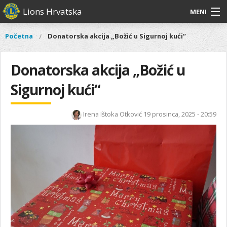
Skoči
Lions Hrvatska
MENI
na
glavni
O
O nama
Glavni
Početna
Donatorska akcija „Božić u Sigurnoj kući“
Vi
sadržaj
izbornik
nama
ste
Lions Distrikt 126
Lions
ovdje
Donatorska akcija „Božić u
Distrikt
Naši projekti
126
Sigurnoj kući“
Naši
Aktivnosti
projekti
Irena Ištoka Otković
19 prosinca, 2025 - 20:59
Aktivnosti