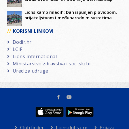
Lions kamp mladih: Dan ispunjen plovidbom,
prijateljstvom i međunarodnim susretima
KORISNI LINKOVI
Dodir.hr
LCIF
Lions International
Ministarstvo zdravstva i soc. skrbi
Ured za udruge
Club finder
Lionsclubs.org
Prijava