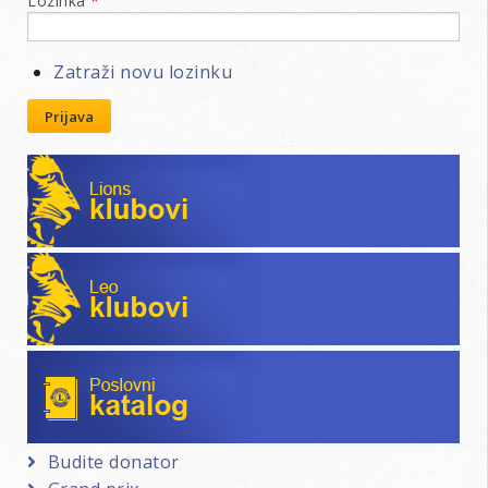
Lozinka
*
Zatraži novu lozinku
Prijava
Lions klubovi
Leo klubovi
Poslovni katalog
Budite donator