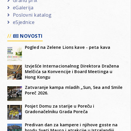
Grand prix
eGalerija
Poslovni katalog
eSjednice
NOVOSTI
Pogled na Zelene Lions kave - peta kava
Izvješće Internacionalnog Direktora Dražena
Melčića sa Konvencije i Board Meetinga u
Hong Kongu
Zatvaranje kampa mladih „Sun, Sea and Smile
Poreč 2026.
Posjet Domu za starije u Poreču i
Gradonačelniku Grada Poreča
Predivan dan za kampere i njihove goste na
brodu Sveti Mauro i atrakcije u Istralandiji