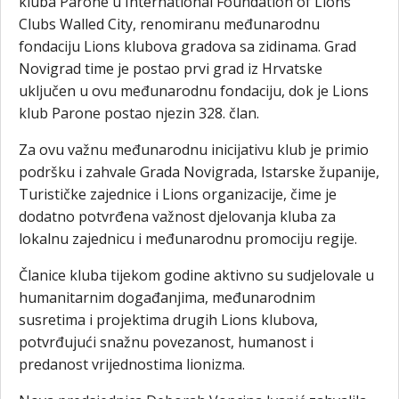
kluba Parone u International Foundation of Lions
Clubs Walled City, renomiranu međunarodnu
fondaciju Lions klubova gradova sa zidinama. Grad
Novigrad time je postao prvi grad iz Hrvatske
uključen u ovu međunarodnu fondaciju, dok je Lions
klub Parone postao njezin 328. član.
Za ovu važnu međunarodnu inicijativu klub je primio
podršku i zahvale Grada Novigrada, Istarske županije,
Turističke zajednice i Lions organizacije, čime je
dodatno potvrđena važnost djelovanja kluba za
lokalnu zajednicu i međunarodnu promociju regije.
Članice kluba tijekom godine aktivno su sudjelovale u
humanitarnim događanjima, međunarodnim
susretima i projektima drugih Lions klubova,
potvrđujući snažnu povezanost, humanost i
predanost vrijednostima lionizma.