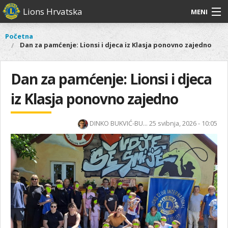
Skoči
Lions Hrvatska
MENI
na
glavni
O
O nama
Glavni
Početna
Vi
sadržaj
Dan za pamćenje: Lionsi i djeca iz Klasja ponovno zajedno
izbornik
nama
ste
Lions Distrikt 126
Lions
ovdje
Distrikt
Dan za pamćenje: Lionsi i djeca
Naši projekti
126
iz Klasja ponovno zajedno
Naši
Aktivnosti
projekti
Aktivnosti
DINKO BUKVIĆ-BU...
25 svibnja, 2026 - 10:05