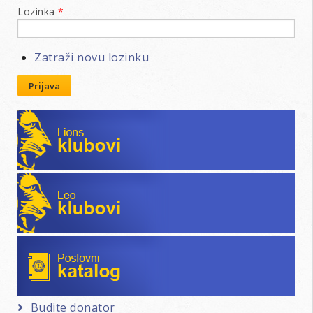
Lozinka
*
Zatraži novu lozinku
Prijava
Lions klubovi
Leo klubovi
Poslovni katalog
Budite donator