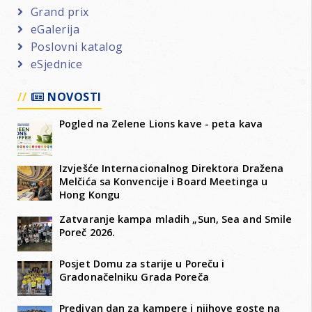
Grand prix
eGalerija
Poslovni katalog
eSjednice
NOVOSTI
Pogled na Zelene Lions kave - peta kava
Izvješće Internacionalnog Direktora Dražena
Melčića sa Konvencije i Board Meetinga u
Hong Kongu
Zatvaranje kampa mladih „Sun, Sea and Smile
Poreč 2026.
Posjet Domu za starije u Poreču i
Gradonačelniku Grada Poreča
Predivan dan za kampere i njihove goste na