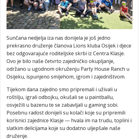
Sunčana nedjelja iza nas donijela je još jedno
prekrasno druženje članova Lions kluba Osijek i djece
bez odgovarajuće roditeljske skrbi iz Centra Klasje.
Ovo je bilo naše četvrto zajedničko okupljanje,
održano u ugodnom okruženju Party House Ranch u
Osijeku, ispunjeno smijehom, igrom i zajedništvom.
Tijekom dana zajedno smo pripremali i uživali u
roštilju, igrali odbojku, okušali se u paintballu,
osvježili u bazenu te se zabavljali u gaming sobi.
Posebnu radost donijeli su kolači koje su pripremili
korisnici zajednice Klasje — hvala im na trudu, toplini i
slatkim delicijama koje su dodatno uljepšale naše
druženje.