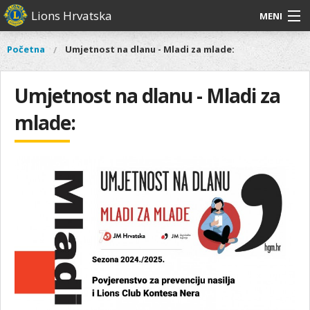
Skoči
Lions Hrvatska
MENI
na
glavni
O
O nama
Glavni
Početna
Umjetnost na dlanu - Mladi za mlade:
Vi
sadržaj
izbornik
nama
ste
Lions Distrikt 126
Lions
ovdje
Umjetnost na dlanu - Mladi za
Distrikt
Naši projekti
126
mlade:
Naši
Aktivnosti
projekti
Aktivnosti