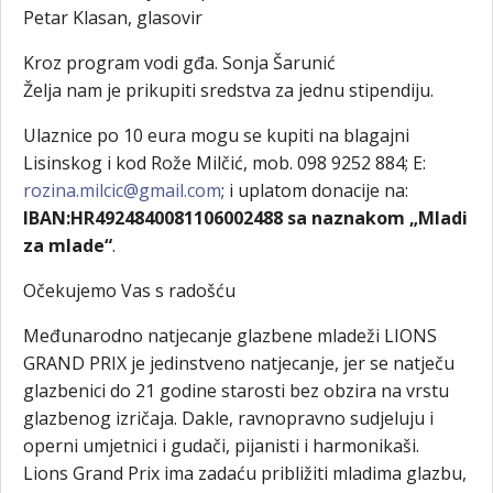
Petar Klasan, glasovir
Kroz program vodi gđa. Sonja Šarunić
Želja nam je prikupiti sredstva za jednu stipendiju.
Ulaznice po 10 eura mogu se kupiti na blagajni
Lisinskog i kod Rože Milčić, mob. 098 9252 884; E:
rozina.milcic@gmail.com
; i uplatom donacije na:
IBAN:HR4924840081106002488 sa naznakom „Mladi
za mlade“
.
Očekujemo Vas s radošću
Međunarodno natjecanje glazbene mladeži LIONS
GRAND PRIX je jedinstveno natjecanje, jer se natječu
glazbenici do 21 godine starosti bez obzira na vrstu
glazbenog izričaja. Dakle, ravnopravno sudjeluju i
operni umjetnici i gudači, pijanisti i harmonikaši.
Lions Grand Prix ima zadaću približiti mladima glazbu,