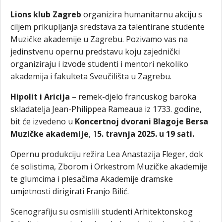
Lions klub Zagreb
organizira humanitarnu akciju s
ciljem prikupljanja sredstava za talentirane studente
Muzičke akademije u Zagrebu. Pozivamo vas na
jedinstvenu opernu predstavu koju zajednički
organiziraju i izvode studenti i mentori nekoliko
akademija i fakulteta Sveučilišta u Zagrebu.
Hipolit i Aricija
– remek-djelo francuskog baroka
skladatelja Jean-Philippea Rameaua iz 1733. godine,
bit će izvedeno u
Koncertnoj dvorani Blagoje Bersa
Muzičke akademije
, 1
5. travnja 2025. u 19 sati.
Opernu produkciju režira Lea Anastazija Fleger, dok
će solistima, Zborom i Orkestrom Muzičke akademije
te glumcima i plesačima Akademije dramske
umjetnosti dirigirati Franjo Bilić.
Scenografiju su osmislili studenti Arhitektonskog