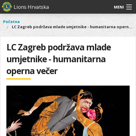
Skoči
Lions Hrvatska
MENI
na
glavni
O
O nama
Glavni
Početna
Vi
sadržaj
LC Zagreb podržava mlade umjetnike - humanitarna operna večer
izbornik
nama
ste
Lions Distrikt 126
Lions
ovdje
Distrikt
LC Zagreb podržava mlade
Naši projekti
126
umjetnike - humanitarna
Naši
Aktivnosti
projekti
operna večer
Aktivnosti