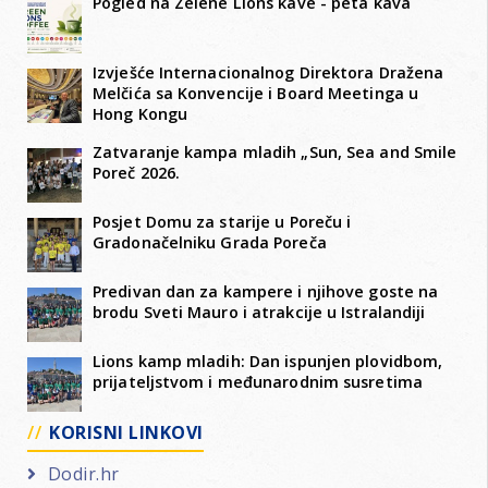
Pogled na Zelene Lions kave - peta kava
Izvješće Internacionalnog Direktora Dražena
Melčića sa Konvencije i Board Meetinga u
Hong Kongu
Zatvaranje kampa mladih „Sun, Sea and Smile
Poreč 2026.
Posjet Domu za starije u Poreču i
Gradonačelniku Grada Poreča
Predivan dan za kampere i njihove goste na
brodu Sveti Mauro i atrakcije u Istralandiji
Lions kamp mladih: Dan ispunjen plovidbom,
prijateljstvom i međunarodnim susretima
KORISNI LINKOVI
Dodir.hr