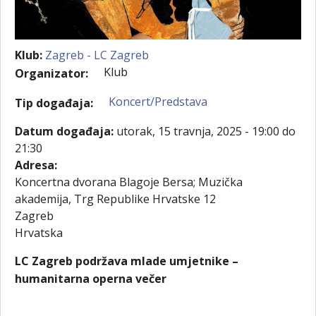
Klub:
Zagreb - LC Zagreb
Klub
Organizator:
Koncert/Predstava
Tip događaja:
Datum događaja:
utorak, 15 travnja, 2025 -
19:00
do
21:30
Adresa:
Koncertna dvorana Blagoje Bersa; Muzička
akademija, Trg Republike Hrvatske 12
Zagreb
Hrvatska
LC Zagreb podržava mlade umjetnike –
humanitarna operna večer