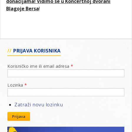
donacijama! Vidimo se u Koncertnoj dvorani
Blagoje Bersa
!
PRIJAVA KORISNIKA
Korisničko ime ili email adresa
*
Lozinka
*
Zatraži novu lozinku
Prijava
Lions klubovi