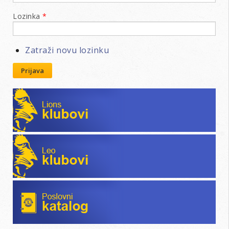
Lozinka
*
Zatraži novu lozinku
Prijava
Lions klubovi
Leo klubovi
Poslovni katalog