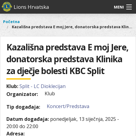
Skoči
Lions Hrvatska
MENI
na
glavni
O
O nama
Glavni
Početna
Vi
sadržaj
Kazališna predstava E moj Jere, donatorska predstava Klinika za dječje bolesti KBC Split
izbornik
nama
ste
Lions Distrikt 126
Lions
ovdje
Distrikt
Kazališna predstava E moj Jere,
Naši projekti
126
donatorska predstava Klinika
Naši
Aktivnosti
projekti
za dječje bolesti KBC Split
Aktivnosti
Klub:
Split - LC Dioklecijan
Klub
Organizator:
Koncert/Predstava
Tip događaja:
Datum događaja:
ponedjeljak, 13 siječnja, 2025 -
20:00
do
22:00
Adresa: