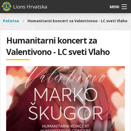
Skoči
Lions Hrvatska
MENI
na
glavni
O
O nama
Glavni
Početna
Humanitarni koncert za Valentivono - LC sveti Vlaho
Vi
sadržaj
izbornik
nama
ste
Lions Distrikt 126
Lions
ovdje
Humanitarni koncert za
Distrikt
Naši projekti
126
Valentivono - LC sveti Vlaho
Naši
Aktivnosti
projekti
Aktivnosti