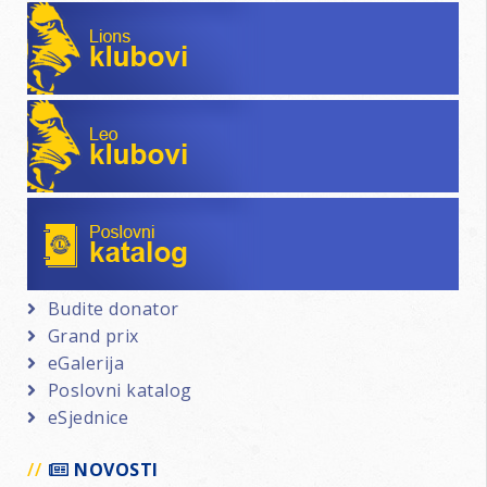
Lions klubovi
Leo klubovi
Poslovni katalog
Budite donator
Grand prix
eGalerija
Poslovni katalog
eSjednice
NOVOSTI