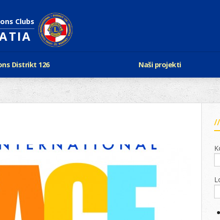
ions Clubs
OATIA
ons Distrikt 126
Naši projekti
vijest Lionsa
LCIF
ons i Leo klubovi
Razmjena mladeži i kam
Karta klubova
Poster mira
Gdje se sastaju
Regata jedrima protiv d
Foto natječaj
tualna Lions godina
Lions QUEST
K
Aktualno rukovodstvo D-126
Lions vinograd dobrote
Kabinet
Projekti klubova
Ustroj
L
New Voices
Podaci o D-126 i kontakt
verneri 126