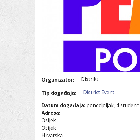
Ru
Lions International
Po
Club finder
Distrikt
Organizator:
District Event
Tip događaja:
Datum događaja:
ponedjeljak, 4 studeno
Adresa:
Osijek
Osijek
Hrvatska