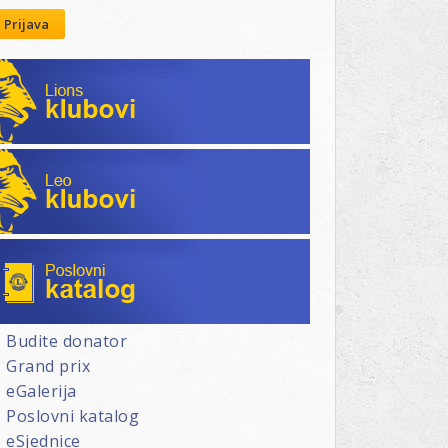
Prijava
Lions klubovi
Leo klubovi
Poslovni katalog
Budite donator
Grand prix
eGalerija
Poslovni katalog
eSjednice