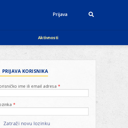
Prijava
Aktivnosti
Događaji
p
Kalendar
Mediji o nama
roge
Lions Magazin
PRIJAVA KORISNIKA
orisničko ime ili email adresa
*
ozinka
*
Zatraži novu lozinku