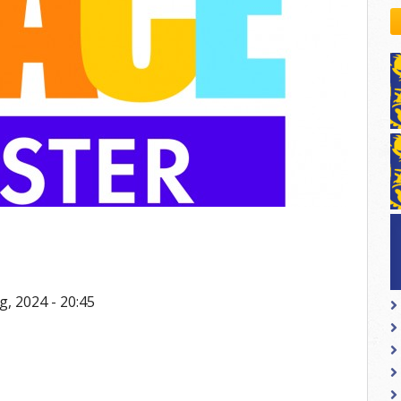
kovodstvo Leo Distrikta
daci o LEO D-126 i kontakt
g, 2024 - 20:45