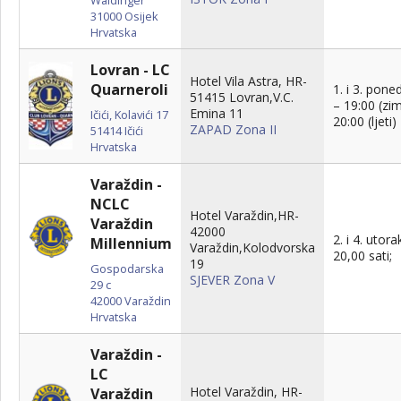
31000
Osijek
Hrvatska
Lovran - LC
Hotel Vila Astra, HR-
Quarneroli
1. i 3. pone
51415 Lovran,V.C.
– 19:00 (zim
Emina 11
Ičići, Kolavići 17
20:00 (ljeti)
ZAPAD Zona II
51414
Ičići
Hrvatska
Varaždin -
NCLC
Hotel Varaždin,HR-
Varaždin
42000
2. i 4. utora
Millennium
Varaždin,Kolodvorska
20,00 sati;
19
Gospodarska
SJEVER Zona V
29 c
42000
Varaždin
Hrvatska
Varaždin -
LC
Hotel Varaždin, HR-
Varaždin