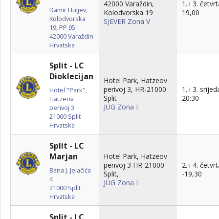
42000 Varaždin,
1. i 3. četvr
Damir Huljev,
Kolodvorska 19
19,00
Kolodvorska
SJEVER Zona V
19, PP 95
42000
Varaždin
Hrvatska
Split - LC
Dioklecijan
Hotel Park, Hatzeov
perivoj 3, HR-21000
1. i 3. srijed
Hotel "Park",
Split
20:30
Hatzeov
JUG Zona I
perivoj 3
21000
Split
Hrvatska
Split - LC
Marjan
Hotel Park, Hatzeov
perivoj 3 HR-21000
2. i 4. četvr
Bana J. Jelačića
Split,
-19,30
4
JUG Zona I
21000
Split
Hrvatska
Split - LC