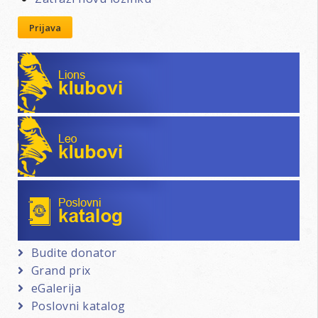
Prijava
Lions klubovi
Leo klubovi
Poslovni katalog
Budite donator
Grand prix
eGalerija
Poslovni katalog