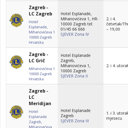
Zagreb -
LC Zagreb
Hotel Esplanade,
Mihanovićeva 1, HR-
2. i 4.
Hotel
10000 Zagreb tel:
četvrtak/Th
Esplanade,
01/45 66 666
– 19,00
Mihanovićeva 1
SJEVER Zona IV
10000
Zagreb
Hrvatska
Zagreb -
Hotel Esplanade
LC Grič
Zagreb,
Mihanovićeva 1,
2. i 4. utora
Mihanovićeva 1
10000 Zagreb
10000
Zagreb
SJEVER Zona II
Hrvatska
Zagreb -
LC
Meridijan
Hotel Esplanade
Hotel
1. i 3. utora
Zagreb
Esplanade
mjesecu
SJEVER Zona III
Zagreb,
Mihanovićeva