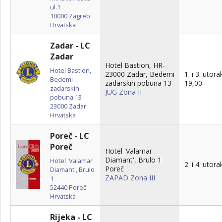
ul.1
10000
Zagreb
Hrvatska
Zadar - LC
Zadar
Hotel Bastion, HR-
Hotel Bastion,
23000 Zadar, Bedemi
1. i 3. utora
Bedemi
zadarskih pobuna 13
19,00
zadarskih
JUG Zona II
pobuna 13
23000
Zadar
Hrvatska
Poreč - LC
Poreč
Hotel 'Valamar
Diamant', Brulo 1
Hotel 'Valamar
2. i 4. utor
Poreč
Diamant', Brulo
ZAPAD Zona III
1
52440
Poreč
Hrvatska
Rijeka - LC