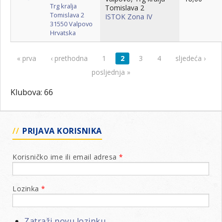
Trg kralja
Tomislava 2
Tomislava 2
ISTOK Zona IV
31550
Valpovo
Hrvatska
« prva
‹ prethodna
1
2
3
4
sljedeća ›
Stranice
posljednja »
Klubova: 66
PRIJAVA KORISNIKA
Korisničko ime ili email adresa
*
Lozinka
*
Zatraži novu lozinku