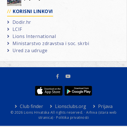
KORISNI LINKOVI
Dodir.hr
LCIF
Lions International
Ministarstvo zdravstva i soc. skrbi
Ured za udruge
Club finder
Lionsclubs.org
Prijava
© 2026 Lions Hrvatska All rights reserved. ·
Arhiva (stara web
stranica)
·
Politika privatnosti