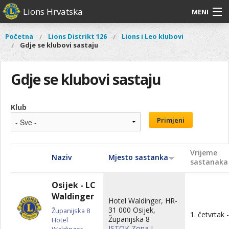
Skoči
Lions Hrvatska
MENI
na
glavni
O
O nama
Glavni
Početna
Lions Distrikt 126
Lions i Leo klubovi
Vi
sadržaj
Gdje se klubovi sastaju
izbornik
nama
ste
Lions Distrikt 126
Lions
ovdje
Distrikt
Gdje se klubovi sastaju
Naši projekti
126
Naši
Aktivnosti
Klub
projekti
Primjeni
Aktivnosti
Vrijeme
Naziv
Mjesto sastanka
sastanaka
Osijek - LC
Waldinger
Hotel Waldinger, HR-
31 000 Osijek,
Županijska 8
1. četvrtak 
Županijska 8
Hotel
ISTOK Zona I
Waldinger