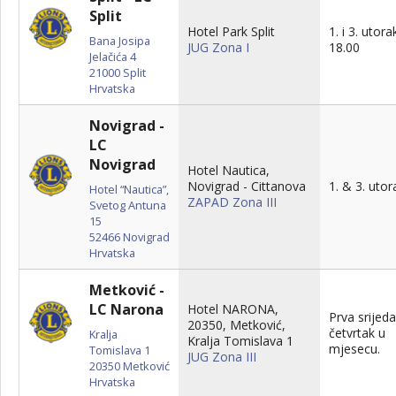
Split
Hotel Park Split
1. i 3. utora
Bana Josipa
JUG Zona I
18.00
Jelačića 4
21000
Split
Hrvatska
Novigrad -
LC
Novigrad
Hotel Nautica,
Novigrad - Cittanova
1. & 3. utor
Hotel “Nautica”,
ZAPAD Zona III
Svetog Antuna
15
52466
Novigrad
Hrvatska
Metković -
LC Narona
Hotel NARONA,
Prva srijeda 
20350, Metković,
četvrtak u
Kralja
Kralja Tomislava 1
mjesecu.
Tomislava 1
JUG Zona III
20350
Metković
Hrvatska