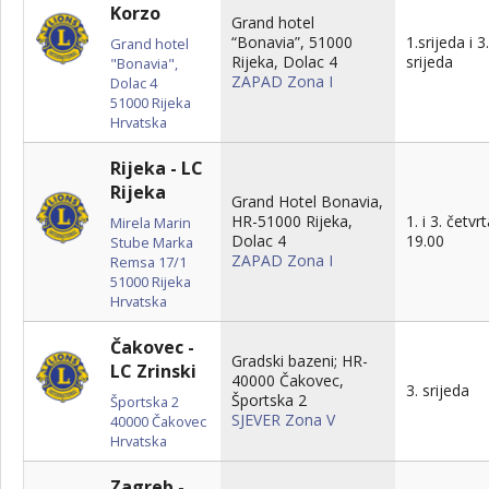
Korzo
Grand hotel
“Bonavia”, 51000
1.srijeda i 3.
Grand hotel
Rijeka, Dolac 4
srijeda
"Bonavia",
ZAPAD Zona I
Dolac 4
51000
Rijeka
Hrvatska
Rijeka - LC
Rijeka
Grand Hotel Bonavia,
HR-51000 Rijeka,
1. i 3. četvr
Mirela Marin
Dolac 4
19.00
Stube Marka
ZAPAD Zona I
Remsa 17/1
51000
Rijeka
Hrvatska
Čakovec -
Gradski bazeni; HR-
LC Zrinski
40000 Čakovec,
3. srijeda
Športska 2
Športska 2
SJEVER Zona V
40000
Čakovec
Hrvatska
Zagreb -