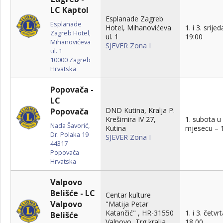
LC Kaptol
Esplanade Zagreb
Esplanade
Hotel, Mihanovićeva
1. i 3. srijed
Zagreb Hotel,
ul. 1
19:00
Mihanovićeva
SJEVER Zona I
ul. 1
10000
Zagreb
Hrvatska
Popovača -
LC
DND Kutina, Kralja P.
Popovača
Krešimira IV 27,
1. subota u
Nada Šavorić,
Kutina
mjesecu – 
Dr. Polaka 19
SJEVER Zona I
44317
Popovača
Hrvatska
Valpovo
Belišće - LC
Centar kulture
Valpovo
"Matija Petar
Katančić" , HR-31550
1. i 3. četvr
Belišće
Valpovo, Trg kralja
18,00