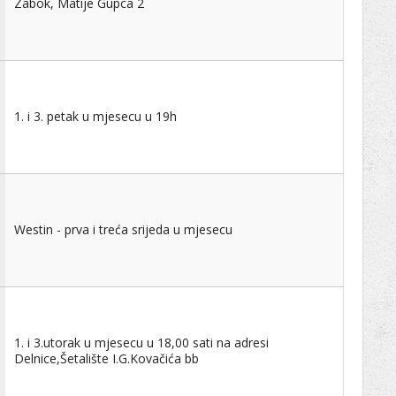
Zabok, Matije Gupca 2
1. i 3. petak u mjesecu u 19h
Westin - prva i treća srijeda u mjesecu
1. i 3.utorak u mjesecu u 18,00 sati na adresi
Delnice,Šetalište I.G.Kovačića bb