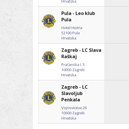
Hrvatska
Pula - Leo klub
Pula
Hotel Histria
52100
Pula
Hrvatska
Zagreb - LC Slava
Raškaj
Pračanska I. 5
10000
Zagreb
Hrvatska
Zagreb - LC
Slavoljub
Penkala
Vojnoviceva 26
10000
Zagreb
Hrvatska