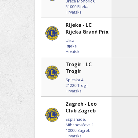
Braće Mohorić 6
51000
Rijeka
Hrvatska
Rijeka - LC
Rijeka Grand Prix
Ulica
Rijeka
Hrvatska
Trogir - LC
Trogir
Splitska 4
21220
Trogir
Hrvatska
Zagreb - Leo
Club Zagreb
Esplanade,
Mihanovićeva 1
10000
Zagreb
Hrvatska