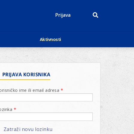
Prijava
Aktivnosti
Događaji
p
Kalendar
Mediji o nama
roge
Lions Magazin
PRIJAVA KORISNIKA
orisničko ime ili email adresa
*
ozinka
*
Zatraži novu lozinku