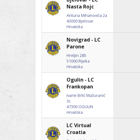
Ru
Lions International
Nasta Rojc
Po
Club finder
Antuna Mihanovića 2a
43000
Bjelovar
Hrvatska
Novigrad - LC
Parone
Hreljin 285
51000
Rijeka
Hrvatska
Ogulin - LC
Frankopan
Ivane Brlić Mažuranić
3c
47300
OGULIN
Hrvatska
LC Virtual
Croatia