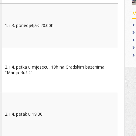
1. i 3. ponedjeljak-20.00h
2. i 4. petka u mjesecu, 19h na Gradskim bazenima
"Marija Ružić"
2. i 4. petak u 19.30