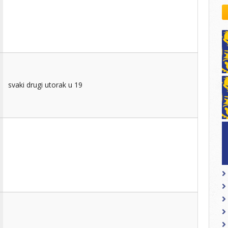
kovodstvo Leo Distrikta
daci o LEO D-126 i kontakt
svaki drugi utorak u 19