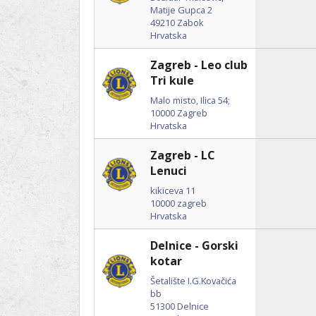
Matije Gupca 2
49210
Zabok
Hrvatska
Zagreb - Leo club
Tri kule
Malo misto, Ilica 54;
10000
Zagreb
Hrvatska
Zagreb - LC
Lenuci
kikiceva 11
10000
zagreb
Hrvatska
Delnice - Gorski
kotar
Šetalište I.G.Kovačića
bb
51300
Delnice