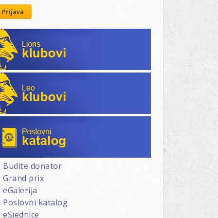
Prijava
Lions klubovi
Leo klubovi
Poslovni katalog
Budite donator
Grand prix
eGalerija
Poslovni katalog
eSjednice