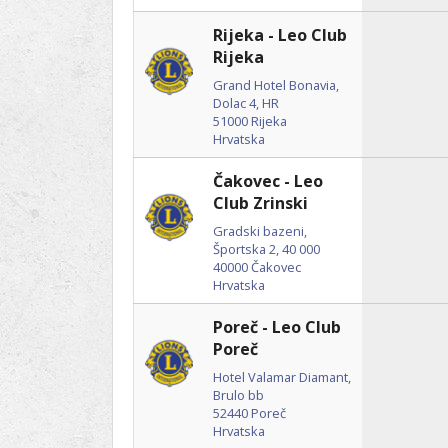
Rijeka - Leo Club
Rijeka
Grand Hotel Bonavia,
Dolac 4, HR
51000
Rijeka
Hrvatska
Čakovec - Leo
Club Zrinski
Gradski bazeni,
Športska 2, 40 000
40000
Čakovec
Hrvatska
Poreč - Leo Club
Poreč
Hotel Valamar Diamant,
Brulo bb
52440
Poreč
Hrvatska