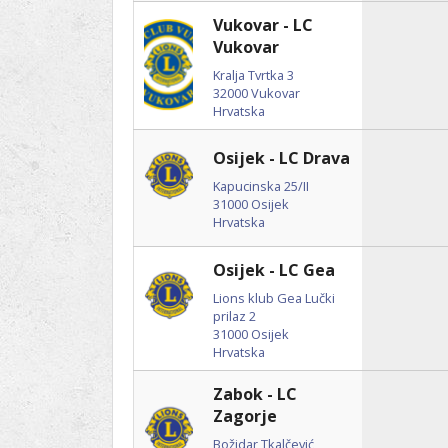
Vukovar - LC
Vukovar
Kralja Tvrtka 3
32000
Vukovar
Hrvatska
Osijek - LC Drava
Kapucinska 25/II
31000
Osijek
Hrvatska
Osijek - LC Gea
Lions klub Gea Lučki
prilaz 2
31000
Osijek
Hrvatska
Zabok - LC
Zagorje
Božidar Tkalčević,